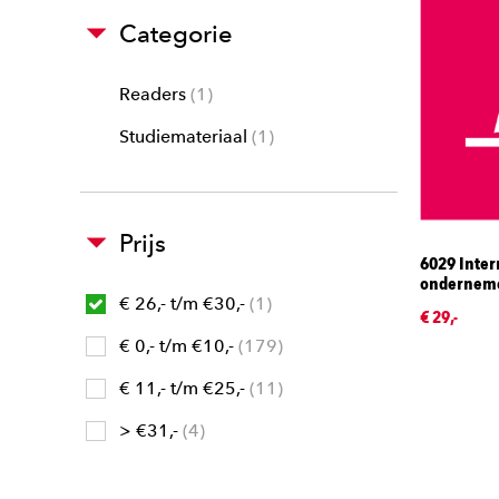
Categorie
Readers
1
Studiemateriaal
1
Prijs
6029 Inter
ondernem
€ 26,- t/m €30,-
1
€ 29,-
€ 0,- t/m €10,-
179
€ 11,- t/m €25,-
11
> €31,-
4