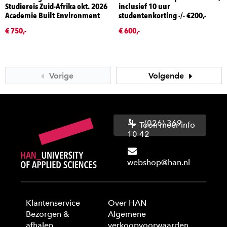
Studiereis Zuid-Afrika okt. 2026
inclusief 10 uur
Academie Built Environment
studentenkorting -/- €200,-
€ 750,-
€ 600,-
Vorige
Volgende
(026) 369
Toon meer info
10 42
webshop@han.nl
Klantenservice
Over HAN
Bezorgen &
Algemene
afhalen
verkoopvoorwaarden