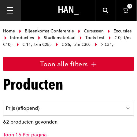
0
Home
Bijeenkomst Conferentie
Cursussen
Excursies
introducties
Studiemateriaal
Toets test
€ 0,- t/m
€10,-
€ 11,- t/m €25,-
€ 26,- t/m €30,-
> €31,-
Toon alle filters
Producten
62 producten gevonden
Toon 16 Per pagina