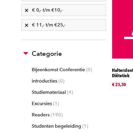
€ 0,- t/m €10,-
€ 11,- t/m €25,-
Categorie
Bijeenkomst Conferentie
0
Haltersloo
Diëtetiek
introducties
0
€ 23,30
Studiemateriaal
4
Excursies
1
Readers
190
Studenten begeleiding
1