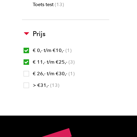
Toets test
13
Prijs
€ 0,- t/m €10,-
1
€ 11,- t/m €25,-
3
€ 26,- t/m €30,-
1
> €31,-
13