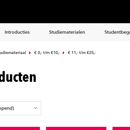
Introducties
Studiematerialen
Studentbege
udiemateriaal
€ 0,- t/m €10,-
€ 11,- t/m €25,-
ducten