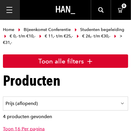
0
Home
Bijeenkomst Conferentie
Studenten begeleiding
€ 0,- t/m €10,-
€ 11,- t/m €25,-
€ 26,- t/m €30,-
>
€31,-
Toon alle filters
Producten
4 producten gevonden
Toon 16 Per pagina