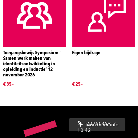
Toegangsbewijs Symposium ‘
Eigen bijdrage
Samen werk maken van
identiteitsontwikkeling in
opleiding en inductie’ 12
november 2026
€ 35,-
€ 25,-
(026) 369
Toon meer info
10 42