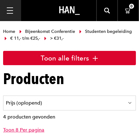
0
Home
Bijeenkomst Conferentie
Studenten begeleiding
€ 11,- t/m €25,-
> €31,-
Toon alle filters
Producten
4 producten gevonden
Toon 8 Per pagina