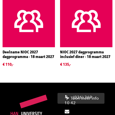
Deelname NIOC 2027
NIOC 2027 dagprogramma
dagprogramma - 18 maart 2027
inclusief diner - 18 maart 2027
€ 110,-
€ 135,-
(026) 369
Toon meer info
10 42