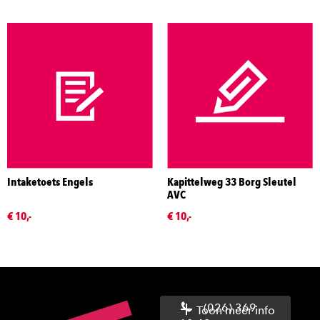
Intaketoets Engels
Kapittelweg 33 Borg Sleutel
AVC
€ 10,-
€ 10,-
(026) 369
Toon meer info