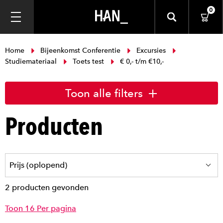
0
Home
Bijeenkomst Conferentie
Excursies
Studiemateriaal
Toets test
€ 0,- t/m €10,-
Toon alle filters
Producten
2 producten gevonden
Toon 16 Per pagina