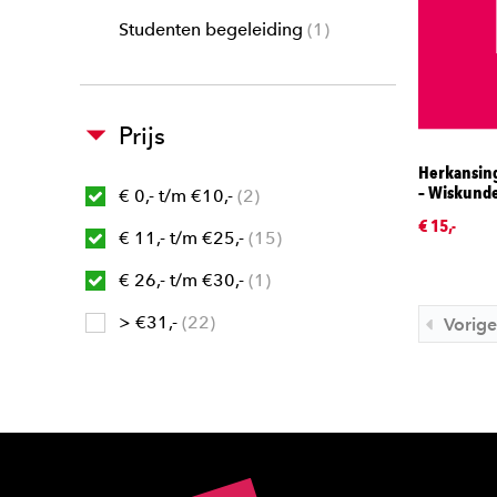
Studenten begeleiding
1
Prijs
Herkansing
– Wiskund
€ 0,- t/m €10,-
2
€ 15,-
€ 11,- t/m €25,-
15
€ 26,- t/m €30,-
1
> €31,-
22
Vorige