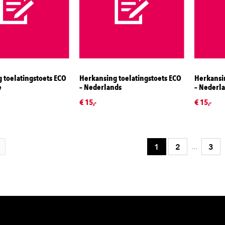
 toelatingstoets ECO
Herkansing toelatingstoets ECO
Herkansin
e
– Nederlands
– Nederla
€ 15,-
€ 15,-
...
1
2
3