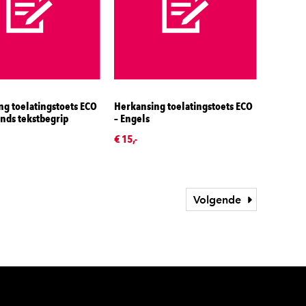
g toelatingstoets ECO
Herkansing toelatingstoets ECO
nds tekstbegrip
– Engels
€ 15,-
Volgende