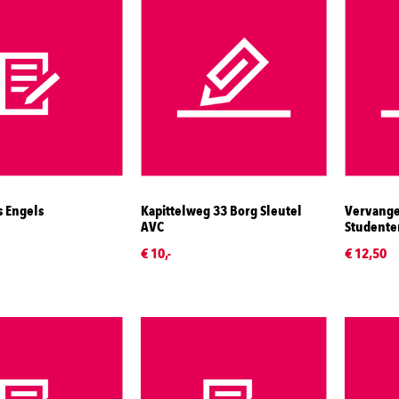
s Engels
Kapittelweg 33 Borg Sleutel
Vervange
AVC
Studente
€ 10,-
€ 12,50