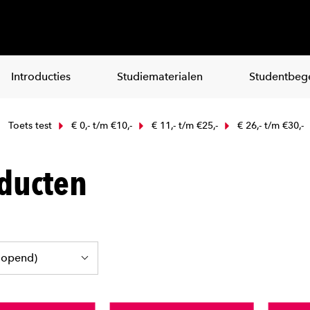
Introducties
Studiematerialen
Studentbege
Toets test
€ 0,- t/m €10,-
€ 11,- t/m €25,-
€ 26,- t/m €30,-
ducten