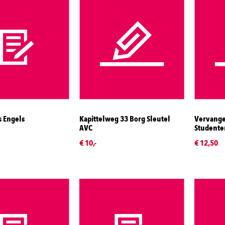
s Engels
Kapittelweg 33 Borg Sleutel
Vervange
AVC
Studente
€ 10,-
€ 12,50