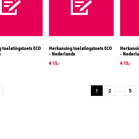
 toelatingstoets ECO
Herkansing toelatingstoets ECO
Herkansin
e
– Nederlands
– Nederla
€ 15,-
€ 15,-
...
1
2
5