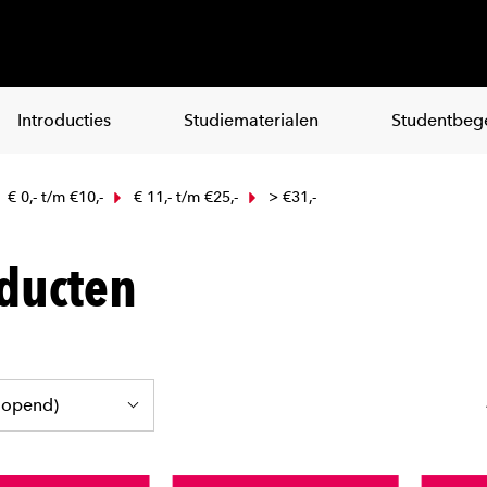
Introducties
Studiematerialen
Studentbege
€ 0,- t/m €10,-
€ 11,- t/m €25,-
> €31,-
ducten