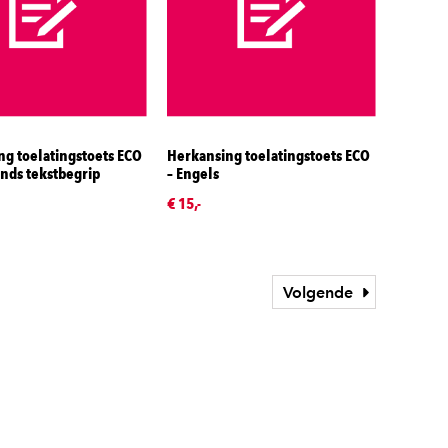
g toelatingstoets ECO
Herkansing toelatingstoets ECO
nds tekstbegrip
– Engels
€ 15,-
Volgende