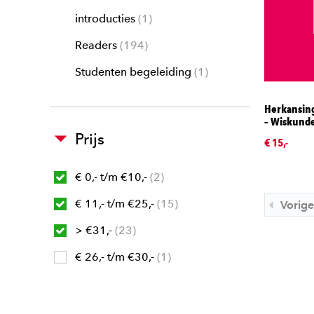
introducties
1
Readers
194
Studenten begeleiding
1
Herkansing
– Wiskund
Prijs
€ 15,-
€ 0,- t/m €10,-
2
€ 11,- t/m €25,-
15
Vorige
> €31,-
23
€ 26,- t/m €30,-
1