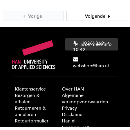
Vorige
Volgende
(026) 369
Toon meer info
10 42
webshop@han.nl
Klantenservice
Over HAN
Bezorgen &
Algemene
afhalen
verkoopvoorwaarden
Retourneren &
Privacy
annuleren
Disclaimer
Retourformulier
Han.nl
Over de HAN