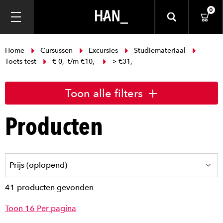
0
Home
Cursussen
Excursies
Studiemateriaal
Toets test
€ 0,- t/m €10,-
> €31,-
Toon alle filters
Producten
41 producten gevonden
Toon 16 Per pagina