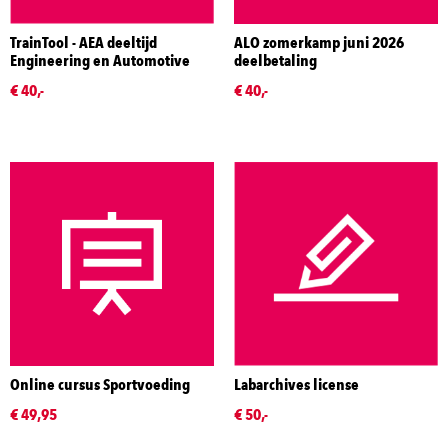
TrainTool - AEA deeltijd
ALO zomerkamp juni 2026
Engineering en Automotive
deelbetaling
€ 40,-
€ 40,-
Online cursus Sportvoeding
Labarchives license
€ 49,95
€ 50,-