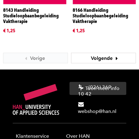
8143 Handleiding
8166 Handleiding
Studieloopbaanbegeleiding
Studieloopbaanbegeleiding
Vaktherapie
Vaktherapie
€ 1,25
€ 1,25
Vorige
Volgende
(026) 369
Toon meer info
10 42
webshop@han.nl
Klantenservice
Over HAN