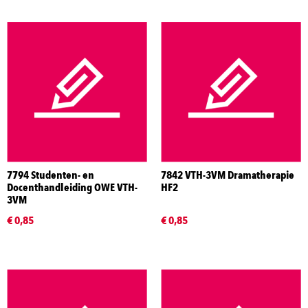
7794 Studenten- en
7842 VTH-3VM Dramatherapie
Docenthandleiding OWE VTH-
HF2
3VM
€ 0,85
€ 0,85