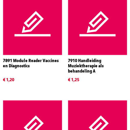
7891 Module Reader Vaccines
7910 Handleiding
en Diagnostics
Muziektherapie als
behandeling A
€ 1,20
€ 1,25