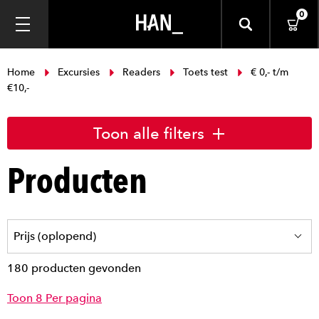
0
Home
Excursies
Readers
Toets test
€ 0,- t/m
€10,-
Toon alle filters
Producten
180 producten gevonden
Toon 8 Per pagina