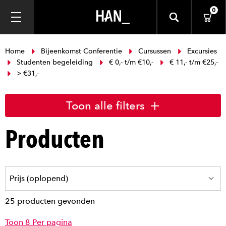
0
Home
Bijeenkomst Conferentie
Cursussen
Excursies
Studenten begeleiding
€ 0,- t/m €10,-
€ 11,- t/m €25,-
> €31,-
Toon alle filters
Producten
25 producten gevonden
Toon 8 Per pagina