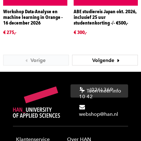
Workshop Data-Analyse en
ABE studiereis Japan okt. 2026,
machine learning in Orange -
inclusief 25 uur
16 december 2026
studentenkorting -/- €500,-
€ 275,-
€ 300,-
Vorige
Volgende
(026) 369
Toon meer info
10 42
webshop@han.nl
Klantenservice
Over HAN