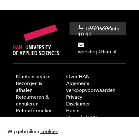
(026) 369
Toon meer info
10 42
webshop@han.nl
Klantenservice
Over HAN
Bezorgen &
Algemene
afhalen
verkoopvoorwaarden
Retourneren &
Privacy
annuleren
Disclaimer
Retourformulier
Han.nl
Over de HAN
Wij gebruiken
cookies