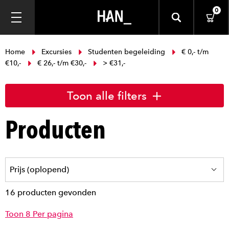
0
Home
Excursies
Studenten begeleiding
€ 0,- t/m
€10,-
€ 26,- t/m €30,-
> €31,-
Toon alle filters
Producten
16 producten gevonden
Toon 8 Per pagina