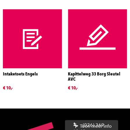
Intaketoets Engels
Kapittelweg 33 Borg Sleutel
AVC
€ 10,-
€ 10,-
(026) 369
Toon meer info