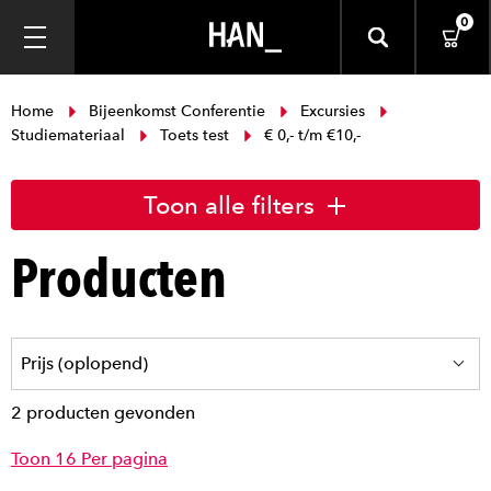
0
Home
Bijeenkomst Conferentie
Excursies
Studiemateriaal
Toets test
€ 0,- t/m €10,-
Toon alle filters
Producten
2 producten gevonden
Toon 16 Per pagina