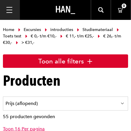
0
Home
Excursies
introducties
Studiemateriaal
Toets test
€ 0,- t/m €10,-
€ 11,- t/m €25,-
€ 26,- t/m
€30,-
> €31,-
Toon alle filters
Producten
55 producten gevonden
Toon 16 Per pagina