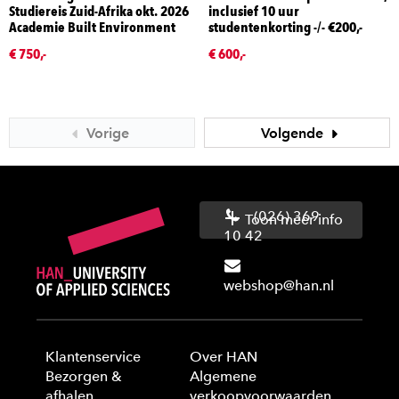
Studiereis Zuid-Afrika okt. 2026
inclusief 10 uur
Academie Built Environment
studentenkorting -/- €200,-
€ 750,-
€ 600,-
Vorige
Volgende
(026) 369
Toon meer info
10 42
webshop@han.nl
Klantenservice
Over HAN
Bezorgen &
Algemene
afhalen
verkoopvoorwaarden