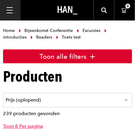
0
Home
Bijeenkomst Conferentie
Excursies
introducties
Readers
Toets test
Toon alle filters
Producten
239 producten gevonden
Toon 8 Per pagina