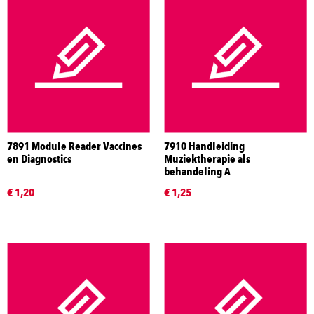
7891 Module Reader Vaccines
7910 Handleiding
en Diagnostics
Muziektherapie als
behandeling A
€ 1,20
€ 1,25