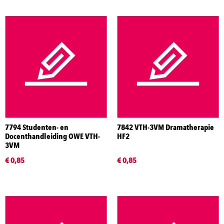
7794 Studenten- en
7842 VTH-3VM Dramatherapie
Docenthandleiding OWE VTH-
HF2
3VM
€ 0,85
€ 0,85