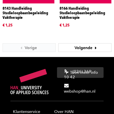
8143 Handleiding
8166 Handleiding
Studieloopbaanbegeleiding
Studieloopbaanbegeleiding
Vaktherapie
Vaktherapie
€ 1,25
€ 1,25
Vorige
Volgende
(026) 369
Toon meer info
10 42
webshop@han.nl
Klantenservice
Over HAN