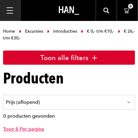
0
Home
Excursies
introducties
€ 0,- t/m €10,-
€ 26,-
t/m €30,-
Toon alle filters
Producten
0 producten gevonden
Toon 8 Per pagina