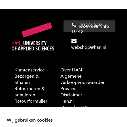
(026) 369
Toon meer info
10 42
webshop@han.nl
Klantenservice
Over HAN
Bezorgen &
Algemene
afhalen
verkoopvoorwaarden
Retourneren &
Privacy
annuleren
Disclaimer
Retourformulier
Han.nl
Over de HAN
Wij gebruiken
cookies