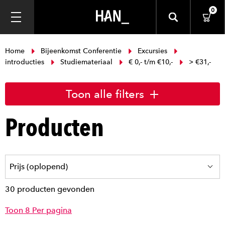
0
Home
Bijeenkomst Conferentie
Excursies
introducties
Studiemateriaal
€ 0,- t/m €10,-
> €31,-
Toon alle filters
Producten
30 producten gevonden
Toon 8 Per pagina