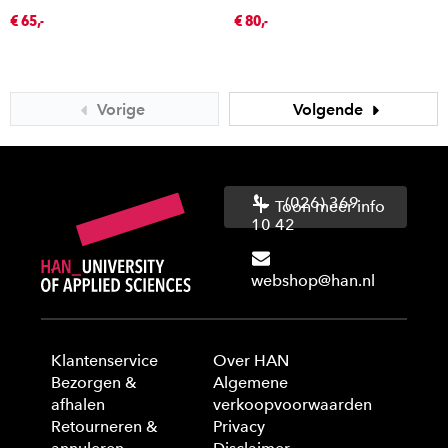
€ 65,-
€ 80,-
Vorige
Volgende
(026) 369
Toon meer info
10 42
webshop@han.nl
Klantenservice
Over HAN
Bezorgen &
Algemene
afhalen
verkoopvoorwaarden
Retourneren &
Privacy