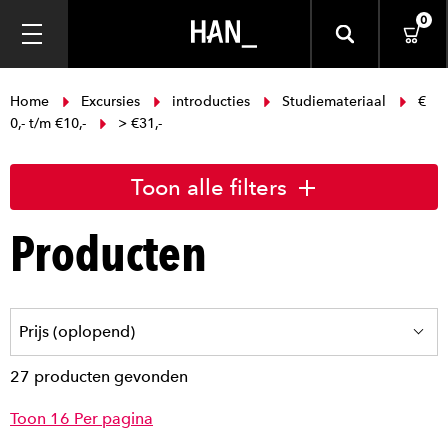
0
Home
Excursies
introducties
Studiemateriaal
€
0,- t/m €10,-
> €31,-
Toon alle filters
Producten
27 producten gevonden
Toon 16 Per pagina