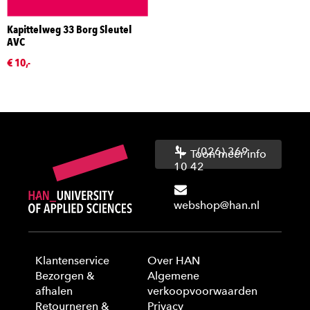
Kapittelweg 33 Borg Sleutel
AVC
€ 10,-
(026) 369
Toon meer info
10 42
webshop@han.nl
Klantenservice
Over HAN
Bezorgen &
Algemene
afhalen
verkoopvoorwaarden
Retourneren &
Privacy