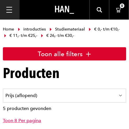
0
Home
introducties
Studiemateriaal
€ 0,- t/m €10,-
€ 11,- t/m €25,-
€ 26,- t/m €30,-
Toon alle filters
Producten
5 producten gevonden
Toon 8 Per pagina