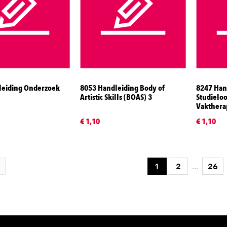
leiding Onderzoek
8053 Handleiding Body of
8247 Han
Artistic Skills (BOAS) 3
Studielo
Vakthera
€ 1,10
€ 1,10
...
1
2
26