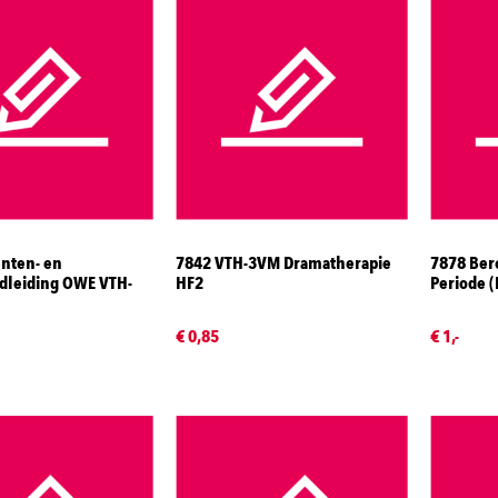
nten- en
7842 VTH-3VM Dramatherapie
7878 Ber
dleiding OWE VTH-
HF2
Periode 
€ 0,85
€ 1,-