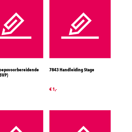
oepsvoorbereidende
7843 Handleiding Stage
(BVP)
€ 1,-