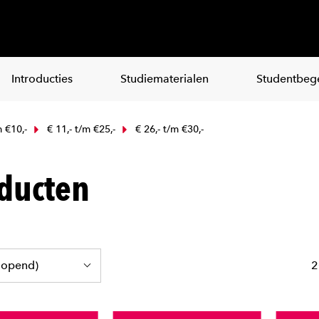
Introducties
Studiematerialen
Studentbege
m €10,-
€ 11,- t/m €25,-
€ 26,- t/m €30,-
ducten
2