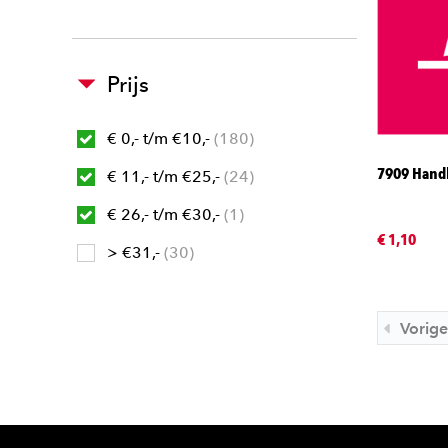
Prijs
€ 0,- t/m €10,-
180
7909 Hand
€ 11,- t/m €25,-
24
€ 26,- t/m €30,-
1
€ 1,10
> €31,-
30
Vorige