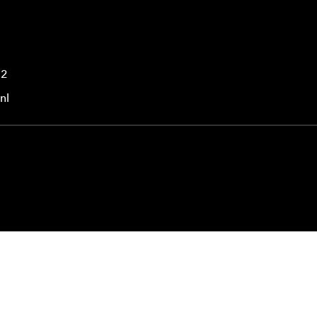
42
nl
© 2025 HAN University of Applied Sciences