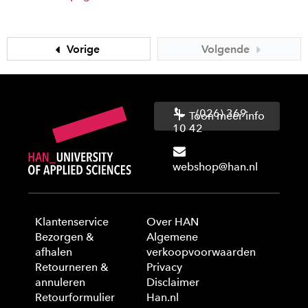
Vorige
Volgende
(026) 369
Toon meer info
10 42
webshop@han.nl
Klantenservice
Over HAN
Bezorgen &
Algemene
afhalen
verkoopvoorwaarden
Retourneren &
Privacy
annuleren
Disclaimer
Retourformulier
Han.nl