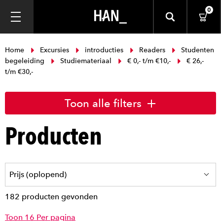
0
Home
Excursies
introducties
Readers
Studenten
begeleiding
Studiemateriaal
€ 0,- t/m €10,-
€ 26,-
t/m €30,-
Toon alle filters
Producten
182 producten gevonden
Toon 16 Per pagina