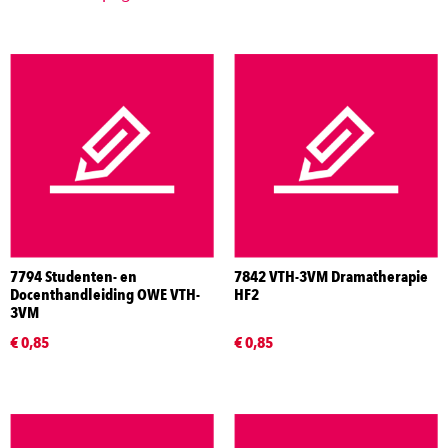
7794 Studenten- en
7842 VTH-3VM Dramatherapie
Docenthandleiding OWE VTH-
HF2
3VM
€ 0,85
€ 0,85