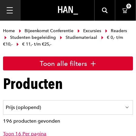
0
Home
Bijeenkomst Conferentie
Excursies
Readers
Studenten begeleiding
Studiemateriaal
€ 0,- t/m
€10,-
€ 11,- t/m €25,-
Toon alle filters
Producten
196 producten gevonden
Toon 16 Per pagina