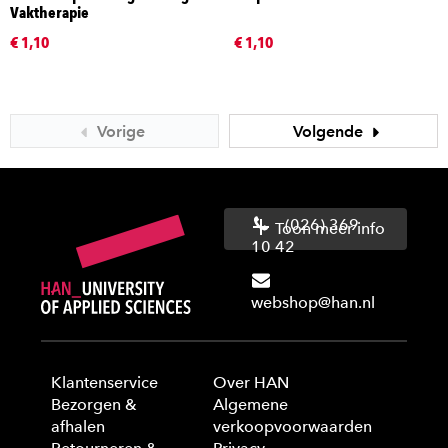
Vaktherapie
€ 1,10
€ 1,10
Vorige
Volgende
(026) 369
Toon meer info
10 42
webshop@han.nl
Klantenservice
Over HAN
Bezorgen &
Algemene
afhalen
verkoopvoorwaarden