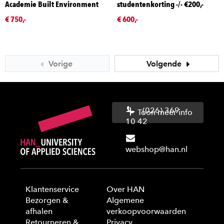
Academie Built Environment
studentenkorting -/- €200,-
€ 750,-
€ 600,-
Vorige
Volgende
(026) 369
Toon meer info
10 42
webshop@han.nl
Klantenservice
Over HAN
Bezorgen &
Algemene
afhalen
verkoopvoorwaarden
Retourneren &
Privacy