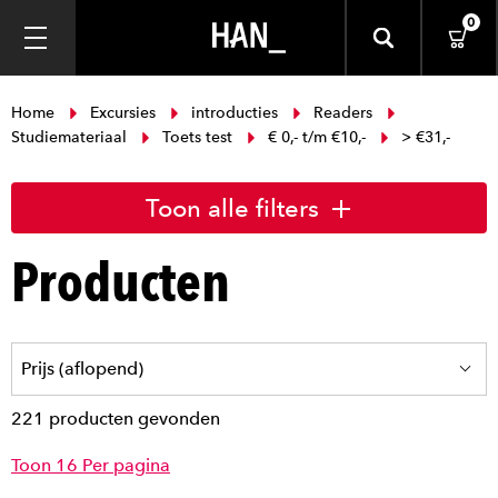
0
Home
Excursies
introducties
Readers
Studiemateriaal
Toets test
€ 0,- t/m €10,-
> €31,-
Toon alle filters
Producten
221 producten gevonden
Toon 16 Per pagina