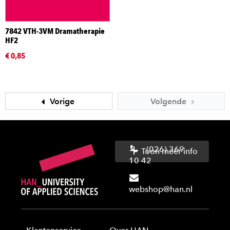
7842 VTH-3VM Dramatherapie
HF2
€ 0,85
Vorige
Volgende
(026) 369
Toon meer info
10 42
webshop@han.nl