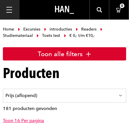
0
Home
Excursies
introducties
Readers
Studiemateriaal
Toets test
€ 0,- t/m €10,-
Toon alle filters
Producten
181 producten gevonden
Toon 16 Per pagina