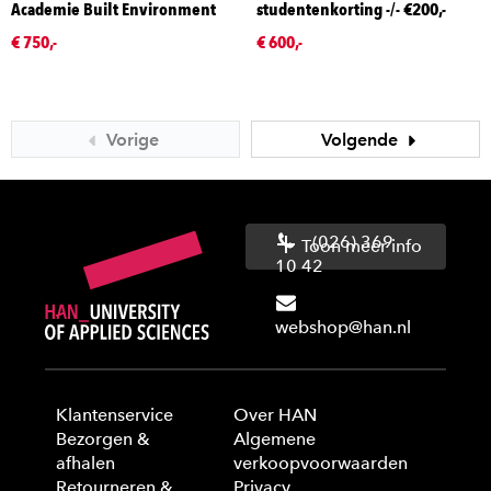
Academie Built Environment
studentenkorting -/- €200,-
€ 750,-
€ 600,-
Vorige
Volgende
(026) 369
Toon meer info
10 42
webshop@han.nl
Klantenservice
Over HAN
Bezorgen &
Algemene
afhalen
verkoopvoorwaarden
Retourneren &
Privacy