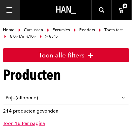
0
Home
Cursussen
Excursies
Readers
Toets test
€ 0,- t/m €10,-
> €31,-
Toon alle filters
Producten
214 producten gevonden
Toon 16 Per pagina