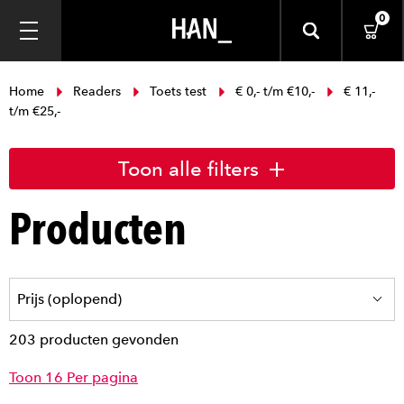
0
Home
Readers
Toets test
€ 0,- t/m €10,-
€ 11,-
t/m €25,-
Toon alle filters
Producten
203 producten gevonden
Toon 16 Per pagina