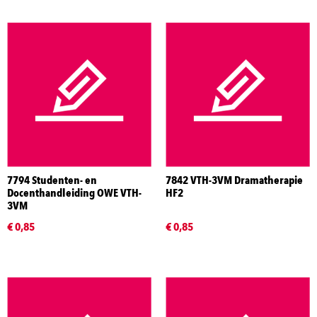
7794 Studenten- en
7842 VTH-3VM Dramatherapie
Docenthandleiding OWE VTH-
HF2
3VM
€ 0,85
€ 0,85