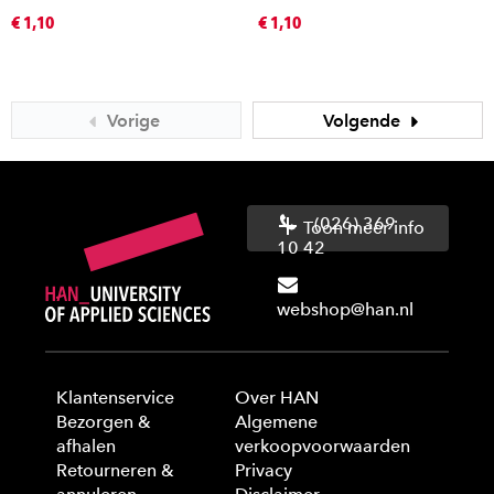
€ 1,10
€ 1,10
Vorige
Volgende
(026) 369
Toon meer info
10 42
webshop@han.nl
Klantenservice
Over HAN
Bezorgen &
Algemene
afhalen
verkoopvoorwaarden
Retourneren &
Privacy