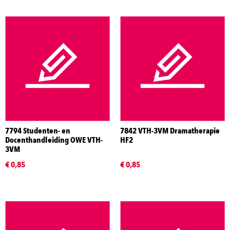
7794 Studenten- en
7842 VTH-3VM Dramatherapie
Docenthandleiding OWE VTH-
HF2
3VM
€ 0,85
€ 0,85