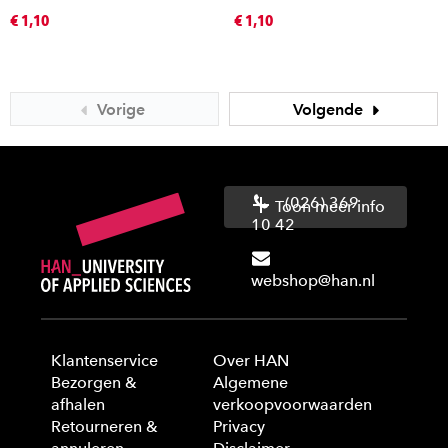
€ 1,10
€ 1,10
Vorige
Volgende
(026) 369
Toon meer info
10 42
webshop@han.nl
Klantenservice
Over HAN
Bezorgen &
Algemene
afhalen
verkoopvoorwaarden
Retourneren &
Privacy