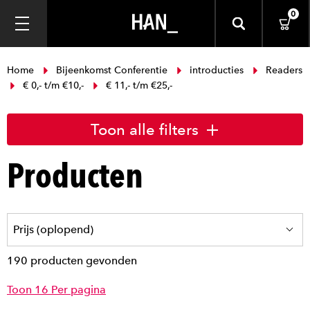
0
Home
Bijeenkomst Conferentie
introducties
Readers
€ 0,- t/m €10,-
€ 11,- t/m €25,-
Toon alle filters
Producten
190 producten gevonden
Toon 16 Per pagina