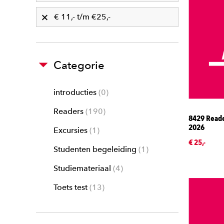
€ 11,- t/m €25,-
Categorie
introducties
0
Readers
190
8429 Read
2026
Excursies
1
€ 25,-
Studenten begeleiding
1
Studiemateriaal
4
Toets test
13