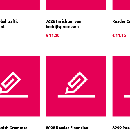
al traffic
7626 Inrichten van
Reader Cu
nt
bedrijfsprocessen
€ 11,30
€ 11,15
anish Grammar
8098 Reader Financieel
8299 Rea