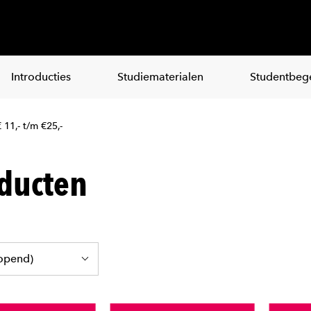
Introducties
Studiematerialen
Studentbege
 11,- t/m €25,-
ducten