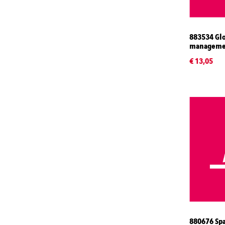
883534 Glob
manageme
€ 13,05
880676 Sp