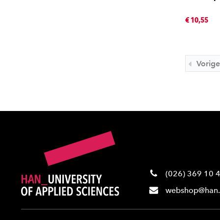
€ 10,55
Vorige
(026) 369 10 
webshop@han.