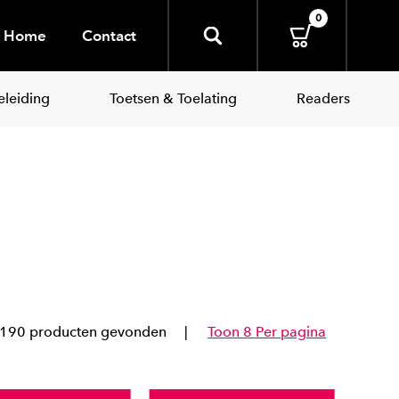
0
Home
Contact
leiding
Toetsen & Toelating
Readers
190 producten gevonden
Toon 8 Per pagina