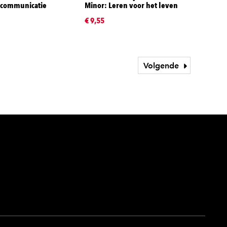
communicatie
Minor: Leren voor het leven
€ 9,55
Volgende