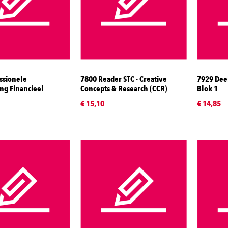
ssionele
7800 Reader STC - Creative
7929 Dee
ng Financieel
Concepts & Research (CCR)
Blok 1
€ 15,10
€ 14,85