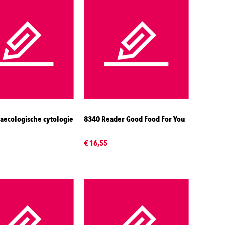
aecologische cytologie
8340 Reader Good Food For You
€ 16,55