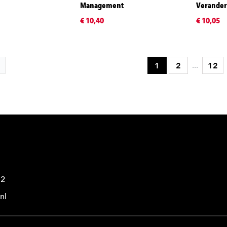
Management
Verander
€ 10,40
€ 10,05
...
1
2
12
42
nl