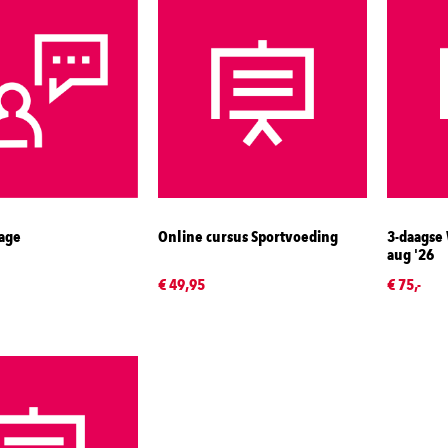
rage
Online cursus Sportvoeding
3-daagse
aug '26
€ 49,95
€ 75,-