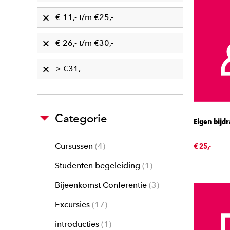
€ 11,- t/m €25,-
€ 26,- t/m €30,-
> €31,-
Categorie
Eigen bijd
€ 25,-
Cursussen
4
Studenten begeleiding
1
Bijeenkomst Conferentie
3
Excursies
17
introducties
1