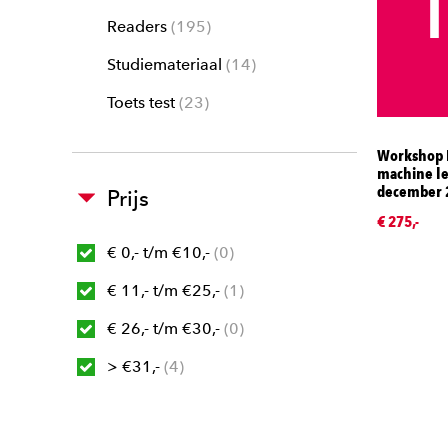
Readers
195
Studiemateriaal
14
Toets test
23
Workshop 
machine le
december 
Prijs
€ 275,-
€ 0,- t/m €10,-
0
€ 11,- t/m €25,-
1
€ 26,- t/m €30,-
0
> €31,-
4