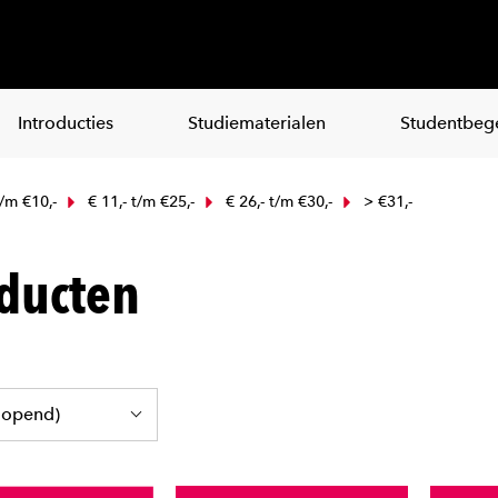
Introducties
Studiematerialen
Studentbege
t/m €10,-
€ 11,- t/m €25,-
€ 26,- t/m €30,-
> €31,-
ducten