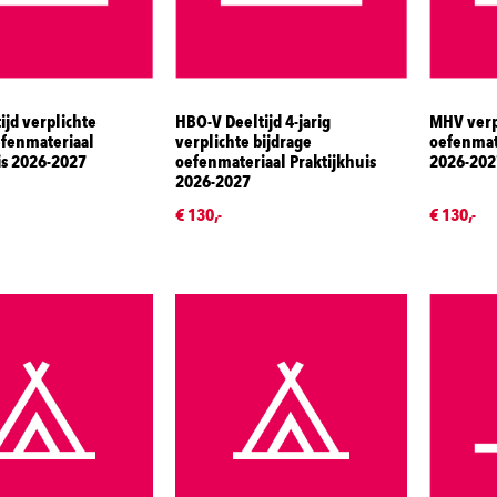
ijd verplichte
HBO-V Deeltijd 4-jarig
MHV verpl
efenmateriaal
verplichte bijdrage
oefenmate
is 2026-2027
oefenmateriaal Praktijkhuis
2026-202
2026-2027
€ 130,-
€ 130,-