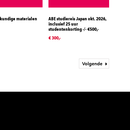
kundige materialen
ABE studiereis Japan okt. 2026,
inclusief 25 uur
studentenkorting -/- €500,-
€ 300,-
Volgende