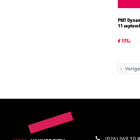
PMT Dynami
11 septem
€ 175,-
Vorige
(026) 369 10 