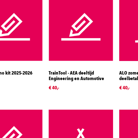
o kit 2025-2026
TrainTool - AEA deeltijd
ALO zome
Engineering en Automotive
deelbeta
€ 40,-
€ 40,-