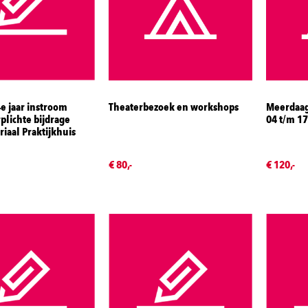
e jaar instroom
Theaterbezoek en workshops
Meerdaags
plichte bijdrage
04 t/m 1
iaal Praktijkhuis
€ 80,-
€ 120,-