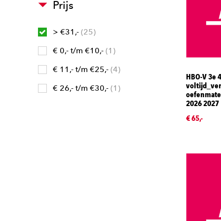
Prijs
> €31,-
25
€ 0,- t/m €10,-
1
€ 11,- t/m €25,-
4
HBO-V 3e 4
voltijd_ver
€ 26,- t/m €30,-
1
oefenmater
2026 2027
€ 65,-