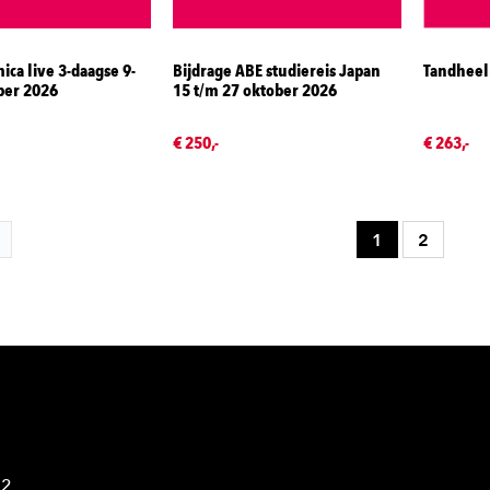
ca live 3-daagse 9-
Bijdrage ABE studiereis Japan
Tandheel
ber 2026
15 t/m 27 oktober 2026
€ 250,-
€ 263,-
1
2
42