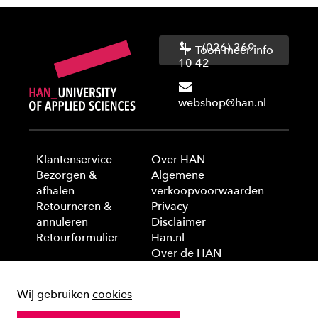
(026) 369
Toon meer info
10 42
webshop@han.nl
Klantenservice
Over HAN
Bezorgen &
Algemene
afhalen
verkoopvoorwaarden
Retourneren &
Privacy
annuleren
Disclaimer
Retourformulier
Han.nl
Over de HAN
Wij gebruiken
cookies
© 2025 HAN University of Applied Sciences