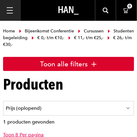
0
Home
Bijeenkomst Conferentie
Cursussen
Studenten
begeleiding
€ 0,- t/m €10,-
€ 11,- t/m €25,-
€ 26,- t/m
€30,-
Toon alle filters
Producten
1 producten gevonden
Toon 8 Per pagina