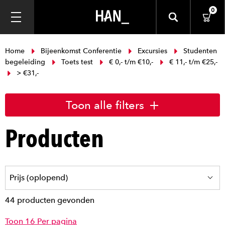
0
Home
Bijeenkomst Conferentie
Excursies
Studenten
begeleiding
Toets test
€ 0,- t/m €10,-
€ 11,- t/m €25,-
> €31,-
Toon alle filters
Producten
44 producten gevonden
Toon 16 Per pagina