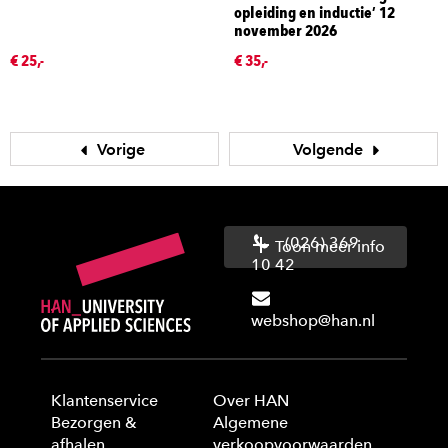
opleiding en inductie’ 12
november 2026
€ 25,-
€ 35,-
Vorige
Volgende
(026) 369
Toon meer info
10 42
webshop@han.nl
Klantenservice
Over HAN
Bezorgen &
Algemene
afhalen
verkoopvoorwaarden