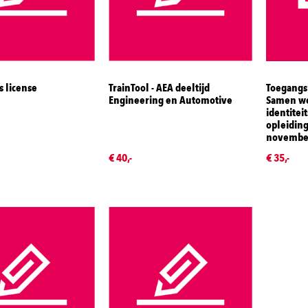
s license
TrainTool - AEA deeltijd
Toegangs
Engineering en Automotive
Samen w
identitei
opleiding
novembe
€ 40,-
€ 35,-