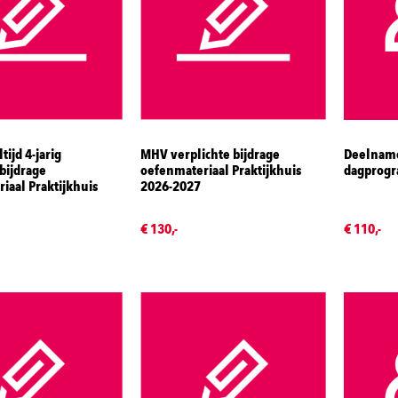
ijd 4-jarig
MHV verplichte bijdrage
Deelname
 bijdrage
oefenmateriaal Praktijkhuis
dagprogr
iaal Praktijkhuis
2026-2027
€ 130,-
€ 110,-