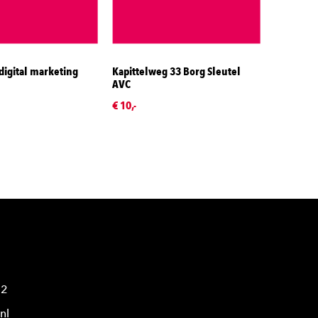
igital marketing
Kapittelweg 33 Borg Sleutel
AVC
€ 10,-
42
nl