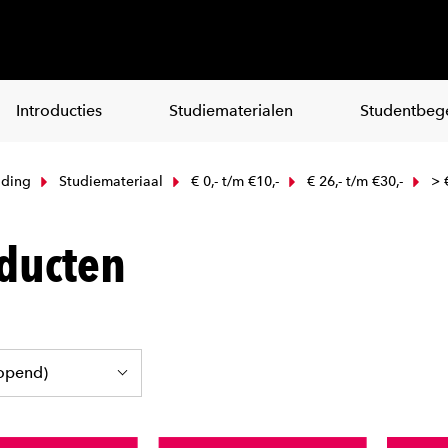
Introducties
Studiematerialen
Studentbege
iding
Studiemateriaal
€ 0,- t/m €10,-
€ 26,- t/m €30,-
> €
ducten