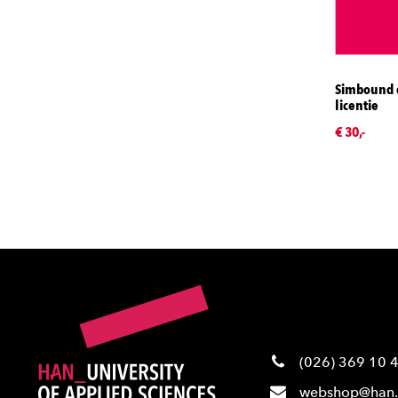
Simbound d
licentie
€ 30,-
(026) 369 10 
webshop@han.