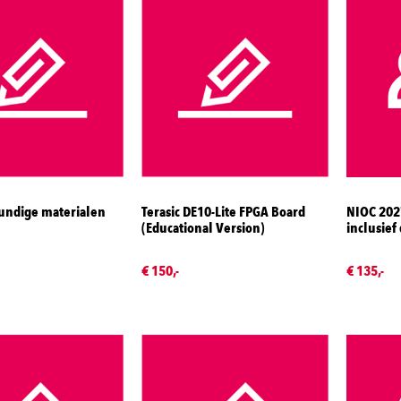
undige materialen
Terasic DE10-Lite FPGA Board
NIOC 20
(Educational Version)
inclusief
€ 150,-
€ 135,-