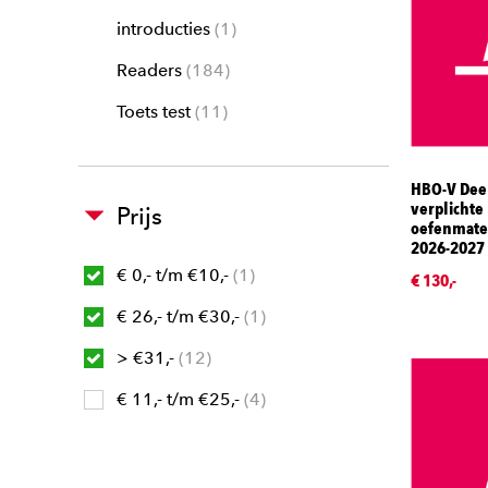
introducties
1
Readers
184
Toets test
11
HBO-V Deelt
verplichte
Prijs
oefenmater
2026-2027
€ 0,- t/m €10,-
1
€ 130,-
€ 26,- t/m €30,-
1
> €31,-
12
€ 11,- t/m €25,-
4