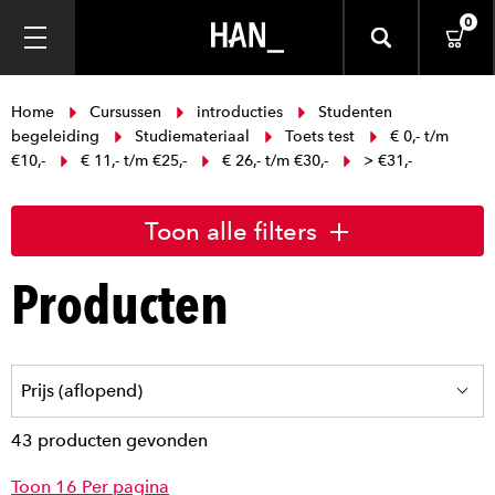
0
Home
Cursussen
introducties
Studenten
begeleiding
Studiemateriaal
Toets test
€ 0,- t/m
€10,-
€ 11,- t/m €25,-
€ 26,- t/m €30,-
> €31,-
Toon alle filters
Producten
43 producten gevonden
Toon 16 Per pagina