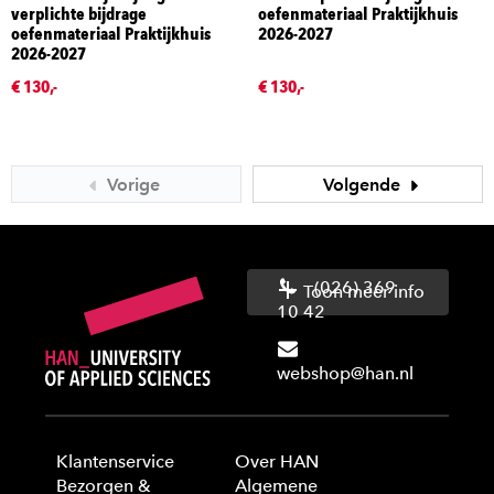
verplichte bijdrage
oefenmateriaal Praktijkhuis
oefenmateriaal Praktijkhuis
2026-2027
2026-2027
€ 130,-
€ 130,-
Vorige
Volgende
(026) 369
Toon meer info
10 42
webshop@han.nl
Klantenservice
Over HAN
Bezorgen &
Algemene