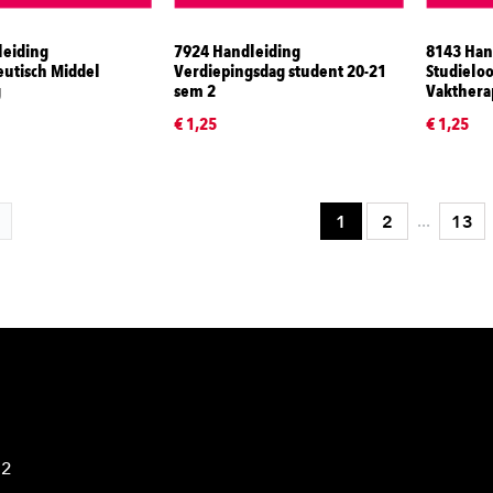
leiding
7924 Handleiding
8143 Han
utisch Middel
Verdiepingsdag student 20-21
Studielo
g
sem 2
Vakthera
€ 1,25
€ 1,25
...
1
2
13
42