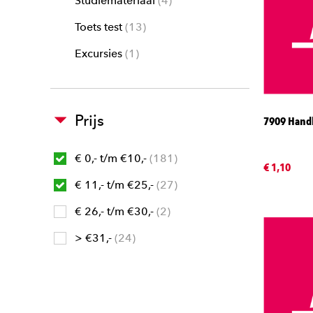
Studiemateriaal
4
Toets test
13
Excursies
1
Prijs
7909 Hand
€ 0,- t/m €10,-
181
€ 1,10
€ 11,- t/m €25,-
27
€ 26,- t/m €30,-
2
> €31,-
24