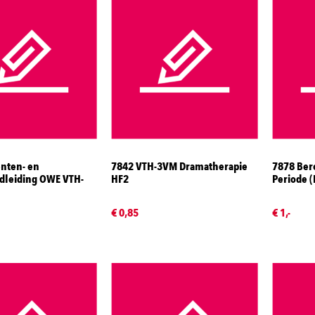
nten- en
7842 VTH-3VM Dramatherapie
7878 Ber
dleiding OWE VTH-
HF2
Periode 
€ 0,85
€ 1,-