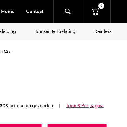
0
Home
Contact
leiding
Toetsen & Toelating
Readers
/m €25,-
208 producten gevonden
Toon 8 Per pagina