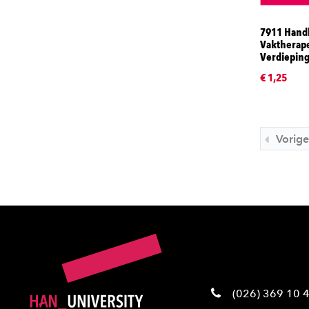
7911 Hand
Vaktherape
Verdiepin
€ 1,25
Vorige
(026) 369 10 