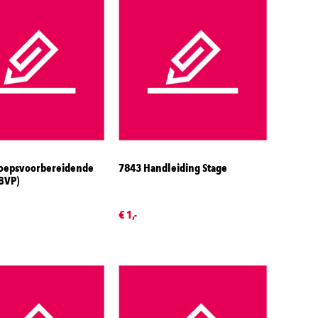
oepsvoorbereidende
7843 Handleiding Stage
(BVP)
€ 1,-