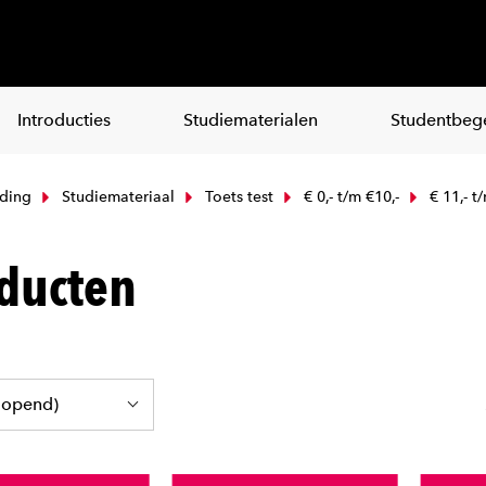
Introducties
Studiematerialen
Studentbege
ding
Studiemateriaal
Toets test
€ 0,- t/m €10,-
€ 11,- t
ducten