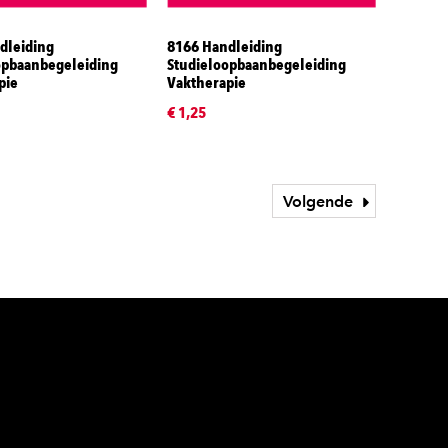
dleiding
8166 Handleiding
opbaanbegeleiding
Studieloopbaanbegeleiding
pie
Vaktherapie
€ 1,25
Volgende