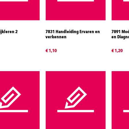
ijkleren 2
7831 Handleiding Ervaren en
7891 Mod
verkennen
en Diagno
€ 1,10
€ 1,20