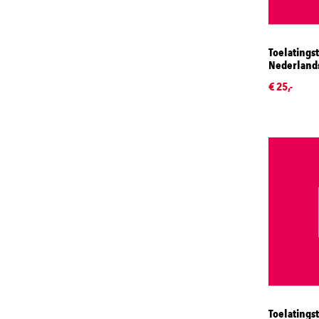
Toelatingst
Nederlands
€ 25,-
Toelatings