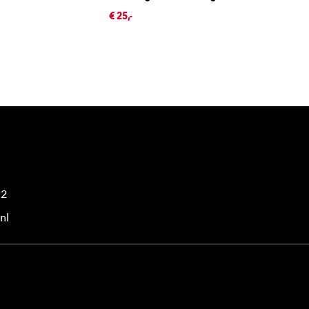
€ 25,-
42
nl