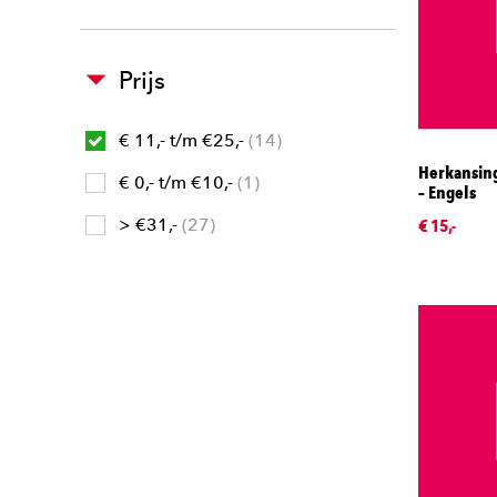
Prijs
€ 11,- t/m €25,-
14
Herkansing
€ 0,- t/m €10,-
1
– Engels
> €31,-
27
€ 15,-