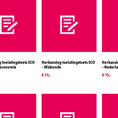
 toelatingstoets ECO
Herkansing toelatingstoets ECO
Herkansin
s)economie
– Wiskunde
– Nederl
€ 15,-
€ 15,-