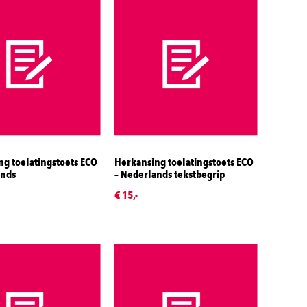
g toelatingstoets ECO
Herkansing toelatingstoets ECO
ands
– Nederlands tekstbegrip
€ 15,-