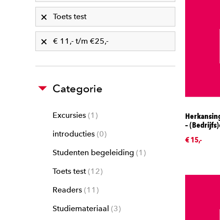
Toets test
€ 11,- t/m €25,-
Categorie
Excursies
1
Herkansing
– (Bedrijf
introducties
0
€ 15,-
Studenten begeleiding
1
Toets test
12
Readers
11
Studiemateriaal
3