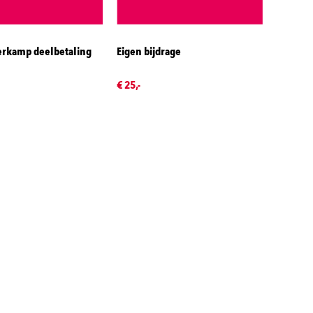
rkamp deelbetaling
Eigen bijdrage
€ 25,-