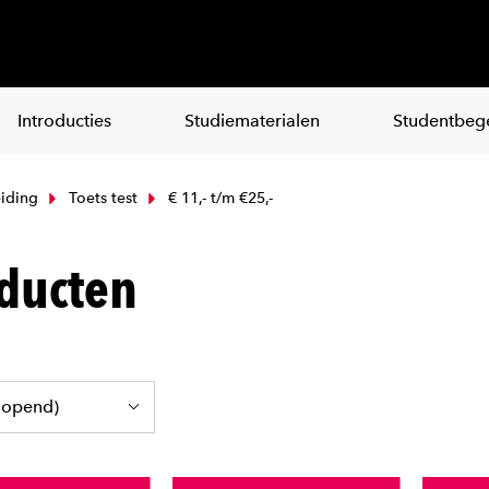
Introducties
Studiematerialen
Studentbege
iding
Toets test
€ 11,- t/m €25,-
ducten