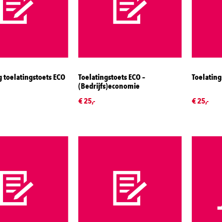
 toelatingstoets ECO
Toelatingstoets ECO –
Toelating
(Bedrijfs)economie
€ 25,-
€ 25,-