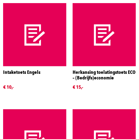
Intaketoets Engels
Herkansing toelatingstoets ECO
– (Bedrijfs)economie
€ 10,-
€ 15,-