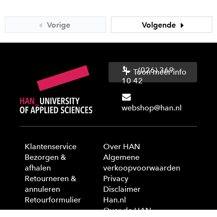
Vorige
Volgende
(026) 369
Toon meer info
10 42
webshop@han.nl
Klantenservice
Over HAN
Bezorgen &
Algemene
afhalen
verkoopvoorwaarden
Retourneren &
Privacy
annuleren
Disclaimer
Retourformulier
Han.nl
Over de HAN