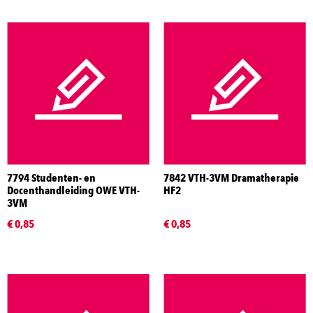
7794 Studenten- en
7842 VTH-3VM Dramatherapie
Docenthandleiding OWE VTH-
HF2
3VM
€ 0,85
€ 0,85