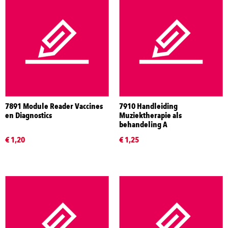
7891 Module Reader Vaccines
7910 Handleiding
en Diagnostics
Muziektherapie als
behandeling A
€ 1,20
€ 1,25