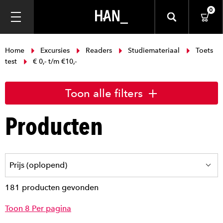
0
Home
Excursies
Readers
Studiemateriaal
Toets
test
€ 0,- t/m €10,-
Toon alle filters
Producten
181 producten gevonden
Toon 8 Per pagina