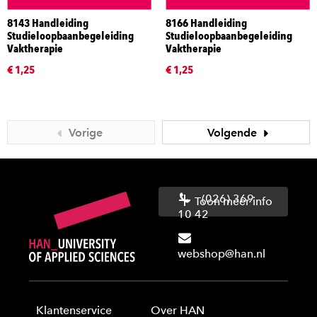
8143 Handleiding
8166 Handleiding
Studieloopbaanbegeleiding
Studieloopbaanbegeleiding
Vaktherapie
Vaktherapie
€ 1,25
€ 1,25
Vorige
Volgende
(026) 369
Toon meer info
10 42
webshop@han.nl
Klantenservice
Over HAN