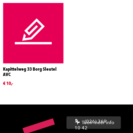
Kapittelweg 33 Borg Sleutel
AVC
€ 10,-
(026) 369
Toon meer info
10 42