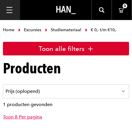
0
Home
Excursies
Studiemateriaal
€ 0,- t/m €10,-
Toon alle filters
Producten
1 producten gevonden
Toon 8 Per pagina