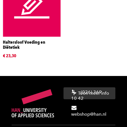
Haltersloof Voeding en
Diëtetiek
€ 23,30
(026) 369
Toon meer info
10 42
webshop@han.nl