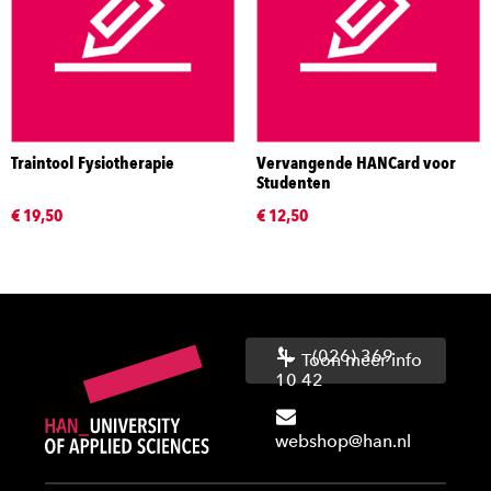
Traintool Fysiotherapie
Vervangende HANCard voor
Studenten
€ 19,50
€ 12,50
(026) 369
Toon meer info
10 42
webshop@han.nl