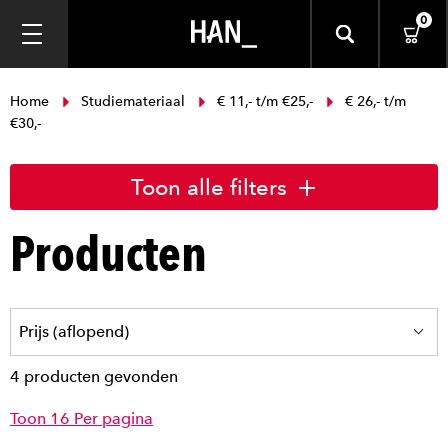
0
Home
Studiemateriaal
€ 11,- t/m €25,-
€ 26,- t/m
€30,-
Toon alle filters
Producten
4 producten gevonden
Toon 16 Per pagina