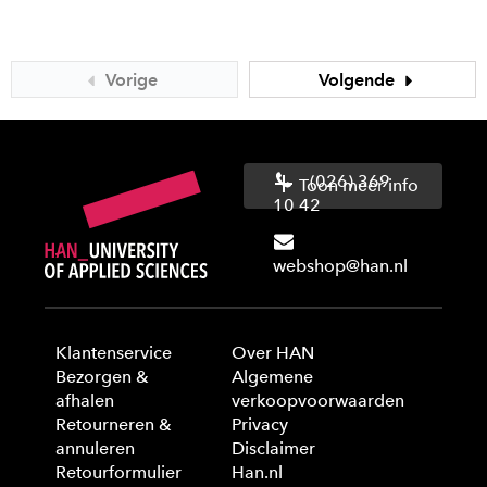
Vorige
Volgende
(026) 369
Toon meer info
10 42
webshop@han.nl
Klantenservice
Over HAN
Bezorgen &
Algemene
afhalen
verkoopvoorwaarden
Retourneren &
Privacy
annuleren
Disclaimer
Retourformulier
Han.nl