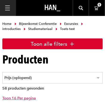
0
Home
Bijeenkomst Conferentie
Excursies
introducties
Studiemateriaal
Toets test
Toon alle filters
Producten
58 producten gevonden
Toon 16 Per pagina