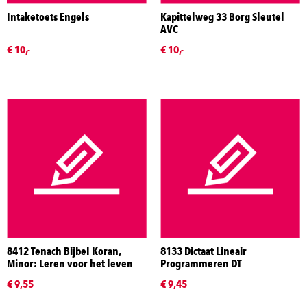
Intaketoets Engels
Kapittelweg 33 Borg Sleutel
AVC
€ 10,-
€ 10,-
8412 Tenach Bijbel Koran,
8133 Dictaat Lineair
Minor: Leren voor het leven
Programmeren DT
€ 9,55
€ 9,45