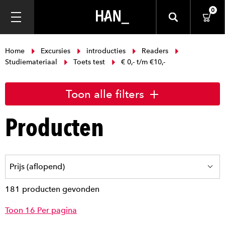
0
Home
Excursies
introducties
Readers
Studiemateriaal
Toets test
€ 0,- t/m €10,-
Toon alle filters
Producten
181 producten gevonden
Toon 16 Per pagina