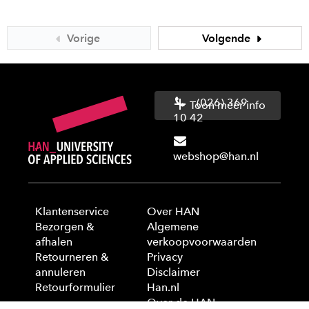
Vorige
Volgende
(026) 369
Toon meer info
10 42
webshop@han.nl
Klantenservice
Over HAN
Bezorgen &
Algemene
afhalen
verkoopvoorwaarden
Retourneren &
Privacy
annuleren
Disclaimer
Retourformulier
Han.nl
Over de HAN