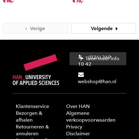
€ 96,-
€ 70,-
Vorige
Volgende
(026) 369
Toon meer info
10 42
webshop@han.nl
Klantenservice
Over HAN
Bezorgen &
Algemene
afhalen
verkoopvoorwaarden
Retourneren &
Privacy
annuleren
Disclaimer