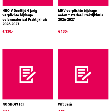
HBO-V Deeltijd 4-jarig
MHV verplichte bijdrage
verplichte bijdrage
oefenmateriaal Praktijkhuis
oefenmateriaal Praktijkhuis
2026-2027
2026-2027
€ 130,-
€ 130,-
NO SHOW TCF
Wft Basis