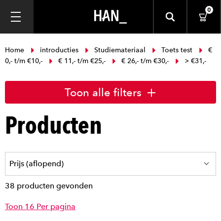
0
Home
introducties
Studiemateriaal
Toets test
€
0,- t/m €10,-
€ 11,- t/m €25,-
€ 26,- t/m €30,-
> €31,-
Toon alle filters
Producten
38 producten gevonden
Toon 16 Per pagina