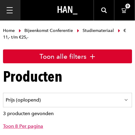
0
Home
Bijeenkomst Conferentie
Studiemateriaal
€
11,- t/m €25,-
Toon alle filters
Producten
3 producten gevonden
Toon 8 Per pagina