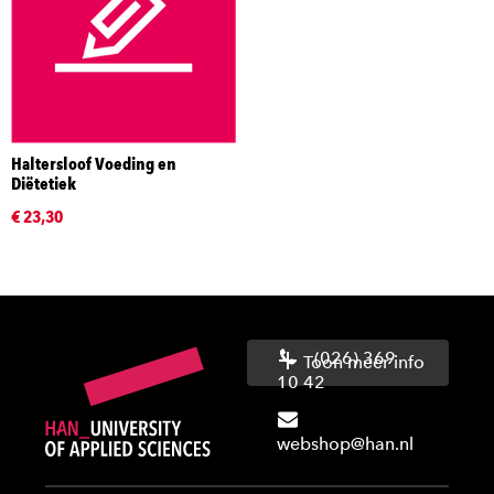
Haltersloof Voeding en
Diëtetiek
€ 23,30
(026) 369
Toon meer info
10 42
webshop@han.nl