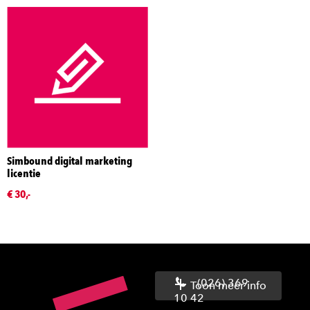
Simbound digital marketing
licentie
€ 30,-
(026) 369
Toon meer info
10 42