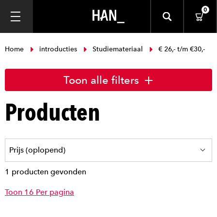
0
Home
introducties
Studiemateriaal
€ 26,- t/m €30,-
Toon alle filters
Producten
1 producten gevonden
Toon 16 Per pagina