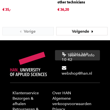
other technicians
€ 35,-
€ 36,20
Vorige
Volgende
(026) 369
Toon meer info
10 42
webshop@han.nl
Klantenservice
Over HAN
Bezorgen &
Algemene
afhalen
verkoopvoorwaarden
Retourneren &
Privacy