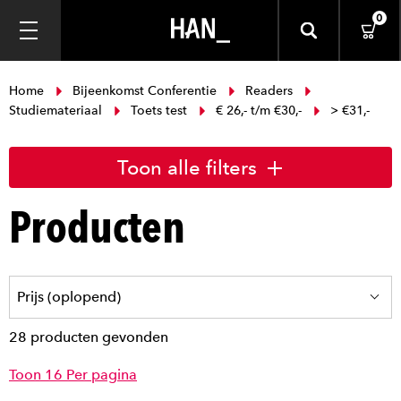
0
Home
Bijeenkomst Conferentie
Readers
Studiemateriaal
Toets test
€ 26,- t/m €30,-
> €31,-
Toon alle filters
Producten
28 producten gevonden
Toon 16 Per pagina