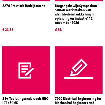
8274 Praktisch Bedrijfsrecht
Toegangsbewijs Symposium ‘
Samen werk maken van
identiteitsontwikkeling in
opleiding en inductie’ 12
november 2026
€ 33,35
€ 35,-
21+ Toelatingsonderzoek HBO-
7920 Electrical Engineering for
ICT of CMD
Mechanical Engineers and