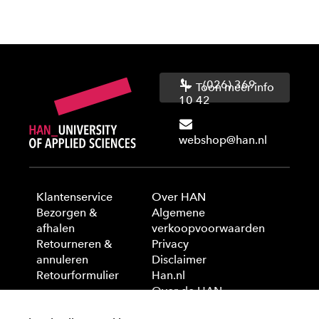
(026) 369
Toon meer info
10 42
webshop@han.nl
Klantenservice
Over HAN
Bezorgen &
Algemene
afhalen
verkoopvoorwaarden
Retourneren &
Privacy
annuleren
Disclaimer
Retourformulier
Han.nl
Over de HAN