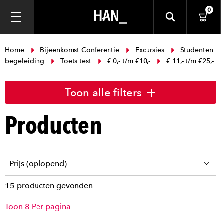
0
Home
Bijeenkomst Conferentie
Excursies
Studenten
begeleiding
Toets test
€ 0,- t/m €10,-
€ 11,- t/m €25,-
Toon alle filters
Producten
15 producten gevonden
Toon 8 Per pagina