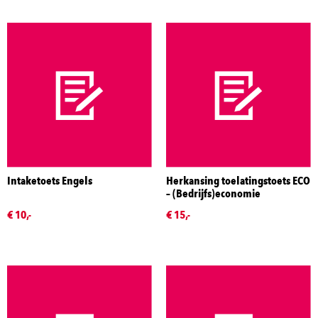
Intaketoets Engels
Herkansing toelatingstoets ECO
– (Bedrijfs)economie
€ 10,-
€ 15,-