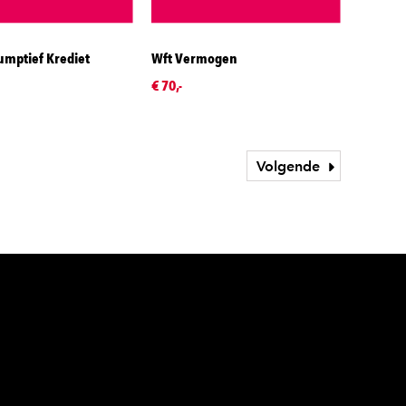
umptief Krediet
Wft Vermogen
€ 70,-
Volgende