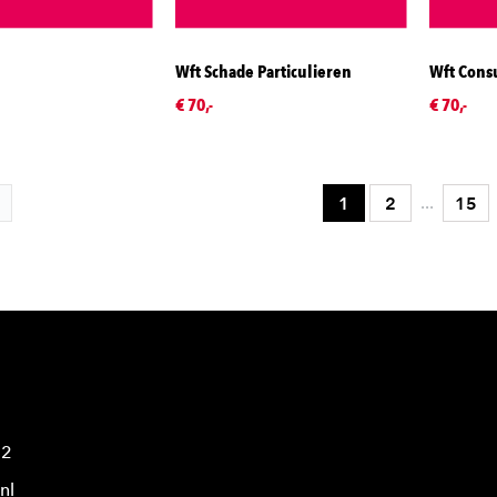
Wft Schade Particulieren
Wft Cons
€ 70,-
€ 70,-
...
1
2
15
42
nl