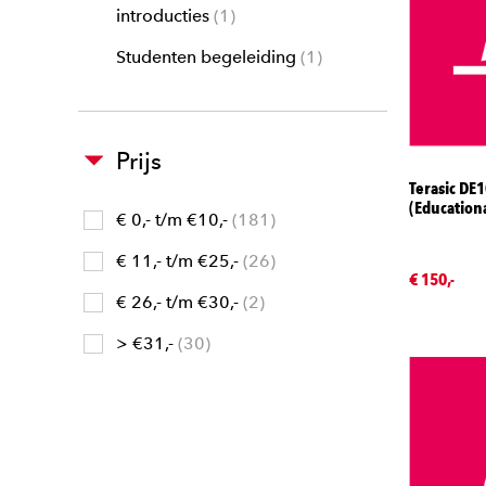
introducties
1
Studenten begeleiding
1
Prijs
Terasic DE
(Education
€ 0,- t/m €10,-
181
€ 11,- t/m €25,-
26
€ 150,-
€ 26,- t/m €30,-
2
> €31,-
30