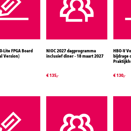
10-Lite FPGA Board
NIOC 2027 dagprogramma
HBO-V Vol
al Version)
inclusief diner - 18 maart 2027
bijdrage 
Praktijkh
€ 135,-
€ 130,-