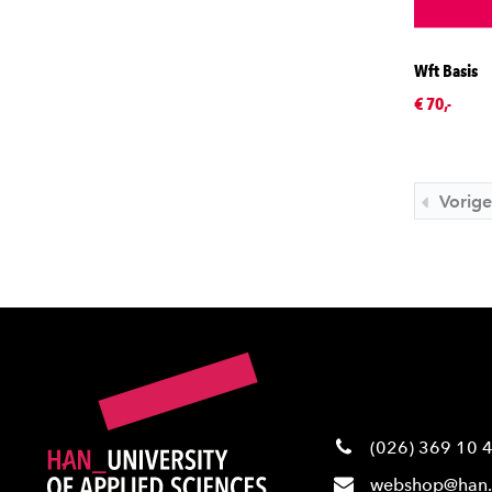
Wft Basis
€ 70,-
Vorige
(026) 369 10 
webshop@han.