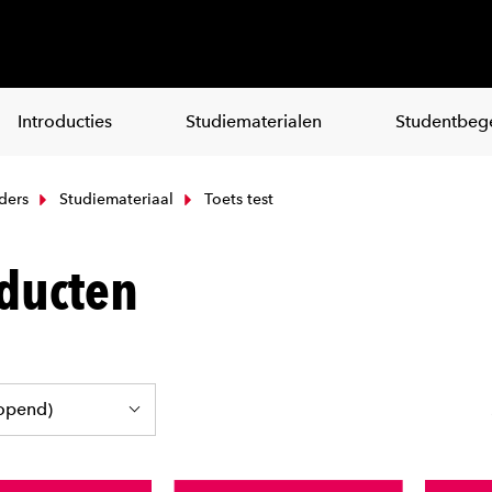
Introducties
Studiematerialen
Studentbege
ders
Studiemateriaal
Toets test
ducten