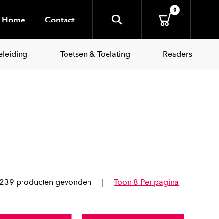
0
Home
Contact
leiding
Toetsen & Toelating
Readers
239 producten gevonden
Toon 8 Per pagina