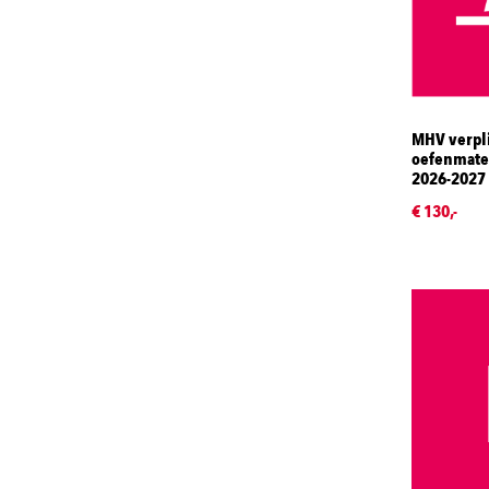
MHV verpli
oefenmater
2026-2027
€ 130,-