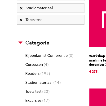
Studiemateriaal
Toets test
Categorie
Bijeenkomst Conferentie
3
Workshop 
machine le
december 
Cursussen
4
€ 275,-
Readers
195
Studiemateriaal
14
Toets test
23
Excursies
17